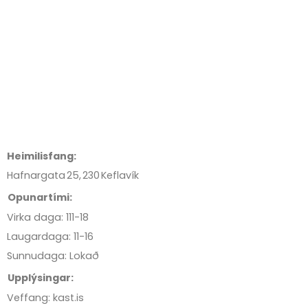
Heimilisfang:
Hafnargata
25,
230
Keflavík
Opunartími:
Virka daga: 111-18
Laugardaga: 11-16
Sunnudaga: Lokað
Upplýsingar:
Veffang: kast.is