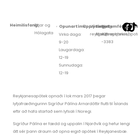
Heimilisfang:
Fitjar og
,
Opunartími:
Upplýsingar:
Veffang:
Netfang:
Sími:
Samfélagsmið
Hólagata
reykjanesapotek.is/
fitjar@reykjanesapote
421
Virka daga:
-3383
9-20
Laugardaga:
12-19
Sunnudaga:
12-19
Reykjanesapótek opnaði í lok mars 2017 þegar
lyfjafræðingurinn Sigríður Pálína Arnardóttir flutti til Íslands
eftir að hafa starfað sem lyfsali í Noregi.
Sigríður Pálína er fædd og uppalin í Njarðvík og hefur lengi
átt sér þann draum að opna eigið apótek í Reykjanesbæ.