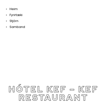
Heim
Fyrirtæki
Stjórn
Samband
HÓTEL KEF – KEF
RESTAURANT