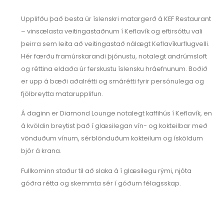
Upplifðu það besta úr íslenskri matargerð á KEF Restaurant
– vinsælasta veitingastaðnum í Keflavík og eftirsóttu vali
þeirra sem leita að veitingastað nálægt Keflavíkurflugvelli.
Hér færðu framúrskarandi þjónustu, notalegt andrúmsloft
og réttina eldaða úr ferskustu íslensku hráefnunum. Boðið
er upp á bæði aðalrétti og smárétti fyrir persónulega og
fjölbreytta matarupplifun.
Á daginn er Diamond Lounge notalegt kaffihús í Keflavík, en
á kvöldin breytist það í glæsilegan vín- og kokteilbar með
vönduðum vínum, sérblönduðum kokteilum og ísköldum
bjór á krana.
Fullkominn staður til að slaka á í glæsilegu rými, njóta
góðra rétta og skemmta sér í góðum félagsskap.
GISTING