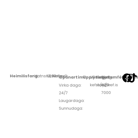
Heimilisfang:
Vatnsnesvegur
12,
230
Keflavík
Opunartími:
Upplýsingar:
Veffang:
Netfang:
Sími:
Samfélagsmið
kef.is/is/
stay@kef.is
420-
Virka daga:
7000
24/7
Laugardaga:
Sunnudaga:
MATUR