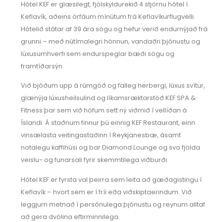
Hótel KEF er glæsilegt, fjölskyldurekið 4 stjörnu hótel í
Keflavík, aðeins örfáum mínútum frá Keflavíkurflugvelli.
Hótelið státar af 39 ára sögu og hefur verið endurnýjað frá
grunni – með nútímalegri hönnun, vandaðri þjónustu og
lúxusumhverfi sem endurspeglar bæði sögu og
framtíðarsýn.
Við bjóðum upp á rúmgóð og falleg herbergi, lúxus svítur,
glænýja lúxusheilsulind og líkamsræktarstöð KEF SPA &
Fitness þar sem við höfum sett ný viðmið í vellíðan á
Íslandi. Á staðnum finnur þú einnig KEF Restaurant, einn
vinsælasta veitingastaðinn í Reykjanesbæ, ásamt
notalegu kaffihúsi og bar Diamond Lounge og svo fjölda
veislu- og funarsali fyrir skemmtilega viðburði.
Hótel KEF er fyrsta val þeirra sem leita að gæðagistingu í
Keflavík – hvort sem er í fríi eða viðskiptaerindum. Við
leggjum metnað í persónulega þjónustu og reynum alltaf
að gera dvölina eftirminnilega.