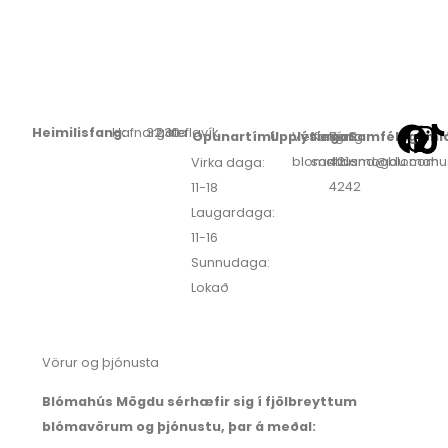
Heimilisfang:
Hafnargata
32,
230
Keflavík
Opunartími:
Upplýsingar:
Veffang:
Netfang:
Sími:
Samfélagsmið
blomahusmogdu.com
samband@blomahu
421-
Virka daga:
4242
11-18
Laugardaga:
11-16
Sunnudaga:
Lokað
Vörur og þjónusta
Blómahús Mögdu sérhæfir sig í fjölbreyttum
blómavörum og þjónustu, þar á meðal: