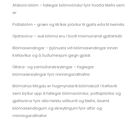
Afskorin blóm – fallegar blómvöndur fyrir hvaða tilefni sem
er.
Pottablóm – græn og litríkar plöntur til gjafa eða til heimilis.
Gjafavörur – auk blóma eru í boði mismunandi gjafahlutir.
Blómasendingar – þjónusta við blómasendingar innan
Keflavíkur og á Suðurnesjum gegn gjaldi.
Útfara- og samúðarskreytingar – faglegar
blómaskreytingar fyrir minningarathafnir.
Blómahús Mögdu er hugmyndarík blómabúð í Keflavík
sem býður upp á fallegar blómavöndur, pottaplöntur og
gjafavörur fyrir alla helstu viðburði og tilefni, ásamt
blómasendingum og skreytingum fyrir útför og
minningarathafnir.