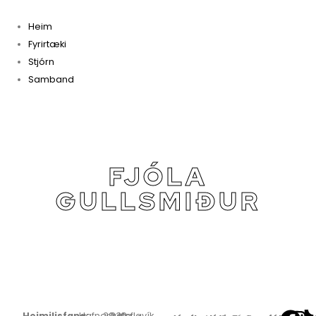
Heim
Fyrirtæki
Stjórn
Samband
FJÓLA
GULLSMIÐUR
Heimilisfang:
Hafnargata
29,
230
Keflavík