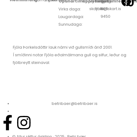
Opunartími:
Upplýsingar:
Veffang:
Netfang:
Sími:
Samfélagsmið
skart.is
fjola@skart.is
863
Virka daga:
9450
Laugardaga:
Sunnudaga:
Fjóla Þorkelsdóttir lauk námi við gullsmíði árið 2001.
Í smíðinni notar Fjóla eðalmálmana gull og silfur, leður og
fjölbreytt steinaval.
betribaer@betribaer.is
© Allur réttur áskilinn · 2025 · Betri bær